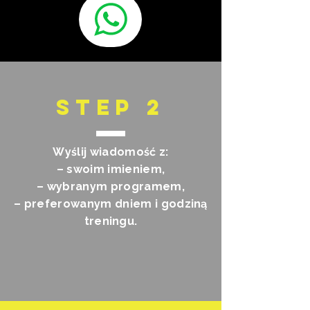
STEP 2
Wyślij wiadomość z:
– swoim imieniem,
– wybranym programem,
– preferowanym dniem i godziną
treningu.