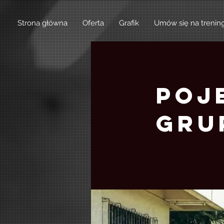
Strona główna
Oferta
Grafik
Umów się na trenin
Poj
Gru