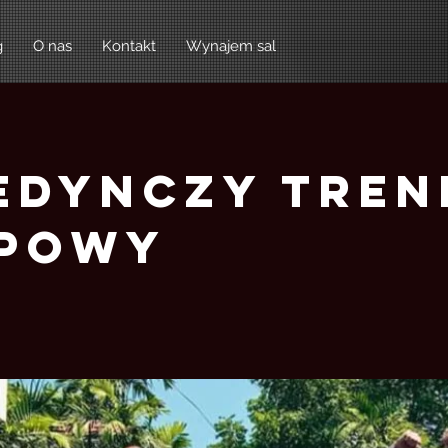
g
O nas
Kontakt
Wynajem sal
edynczy Tren
powy