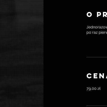
O p
Jednorazow
po raz pierw
Cen
79,00 zł