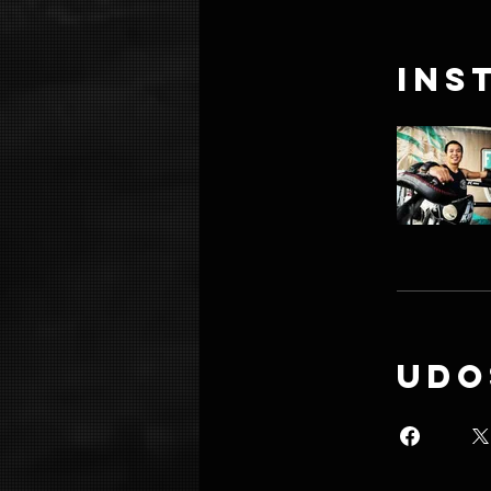
Ins
Udo