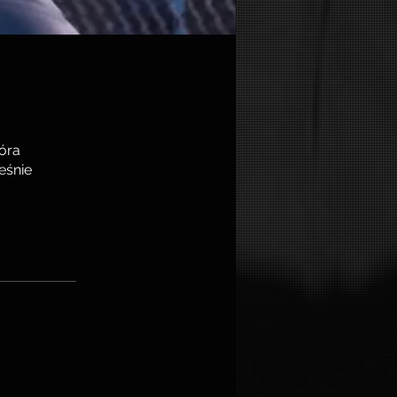
tóra
eśnie