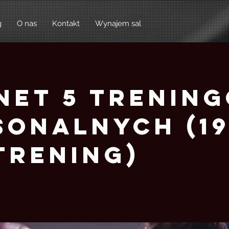
g
O nas
Kontakt
Wynajem sal
net 5 Trenin
sonalnych (1
trening)