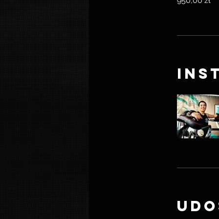
950,00 zł
Ins
Udo