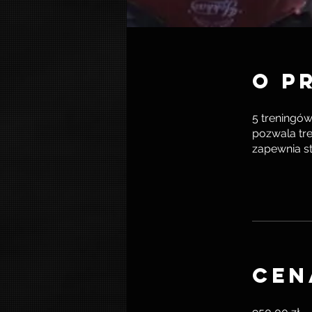
O p
5 treningów
pozwala tr
zapewnia st
Cen